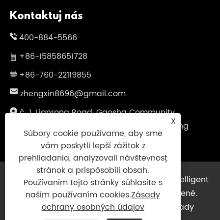
Kontaktuj nás
400-884-5566
+86-15858651728
+86-760-22119855
zhengxin8696@gmail.com
č. 1, Lianrong Road, Gaosha Community,
X
Xiaolan Town, Zhongshan City, Guangdong
Súbory cookie používame, aby sme
Province, Čína
vám poskytli lepší zážitok z
prehliadania, analyzovali návštevnosť
stránok a prispôsobili obsah.
Copyright © 2025 Guangdong Zhengxin Intelligent
Používaním tejto stránky súhlasíte s
Technology Co., Ltd. Všetky práva vyhradené.
naším používaním cookies.
Zásady
Links
|
Sitemap
|
RSS
|
XML
|
Zásady
ochrany osobných údajov