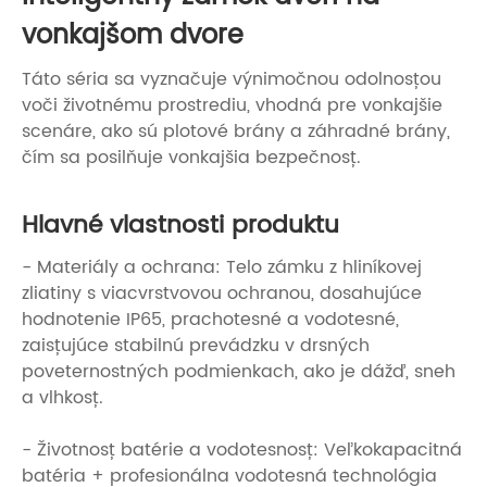
vonkajšom dvore
Táto séria sa vyznačuje výnimočnou odolnosťou
voči životnému prostrediu, vhodná pre vonkajšie
scenáre, ako sú plotové brány a záhradné brány,
čím sa posilňuje vonkajšia bezpečnosť.
Hlavné vlastnosti produktu
- Materiály a ochrana: Telo zámku z hliníkovej
zliatiny s viacvrstvovou ochranou, dosahujúce
hodnotenie IP65, prachotesné a vodotesné,
zaisťujúce stabilnú prevádzku v drsných
poveternostných podmienkach, ako je dážď, sneh
a vlhkosť.
- Životnosť batérie a vodotesnosť: Veľkokapacitná
batéria + profesionálna vodotesná technológia