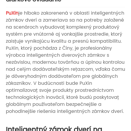
PuXin
je hlboko zakorenená v oblasti inteligentných
zámkov dverí a zameriava sa na potreby založené
na scenároch vybudovať komplexný produktový
systém pre vnútorné aj vonkajšie prostredie, ktorý
zaisťuje vynikajúcu kvalitu a presnú kompatibilitu.
PuXin, ktorý pochádza z Číny, je profesionálny
výrobca inteligentných dverových zámkov s
nezávislou, modernou továrňou a úplnou kontrolou
nad celým dodávateľským reťazcom, vďaka čomu
je dôveryhodným dodávateľom pre globálnych
zákazníkov. V budúcnosti bude PuXin
optimalizovať svoje produkty prostredníctvom
technologických inovácií, ktoré budú poskytovať
globálnym používateľom bezpečnejšie a
pohodlnejšie riešenia inteligentných zámkov dverí.
Inteligentný zámok dverí na