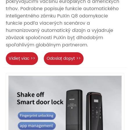
pokrývajúcimi väčšinu európskych a amerických
trhov. Podrobne popisuje funkcie automatického
inteligentného zámku PuXin Q8 odomykacie
funkcie podľa viacerých scenárov a
humanizovaný automatický dizajn a vyjadruje
záväzok spoločnosti PuXin byť dlhodobým
spoľahlivým globálnym partnerom.
Vidieť viac >>
Odoslať dopyt >>