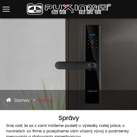
Domov
Správy
Správy
Sme radi, že sa s vami môžeme podeliť o výsledky našej práce, o
novinkách vo firme a poskytneme vám včasný vývoj a podmienky
menovania a sťahovania zamestnancov.