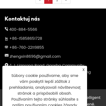
«
1
2
»
Kontaktuj nás
400-884-5566
+86-15858651728
+86-760-22119855
zhengxin8696@gmail.com
č. 1, Lianrong Road, Gaosha Community,
X
Xiaolan Town, Zhongshan City, Guangdong
Súbory cookie používame, aby sme
Province, Čína
vám poskytli lepší zážitok z
prehliadania, analyzovali návštevnosť
stránok a prispôsobili obsah.
Copyright © 2025 Guangdong Zhengxin Intelligent
Používaním tejto stránky súhlasíte s
Technology Co., Ltd. Všetky práva vyhradené.
naším používaním cookies.
Zásady