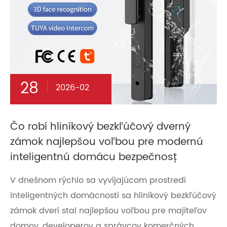
28
2026-02
Čo robí hliníkový bezkľúčový dverný
zámok najlepšou voľbou pre modernú
inteligentnú domácu bezpečnosť
V dnešnom rýchlo sa vyvíjajúcom prostredí
inteligentných domácností sa hliníkový bezkľúčový
zámok dverí stal najlepšou voľbou pre majiteľov
domov, developerov a správcov komerčných